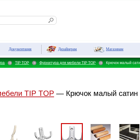
Дизайнерам
Магазинам
Документация
ура
TIP TOP
Фурнитура для мебели TIP TOP
Крючок малый сат
мебели TIP TOP
— Крючок малый сатин