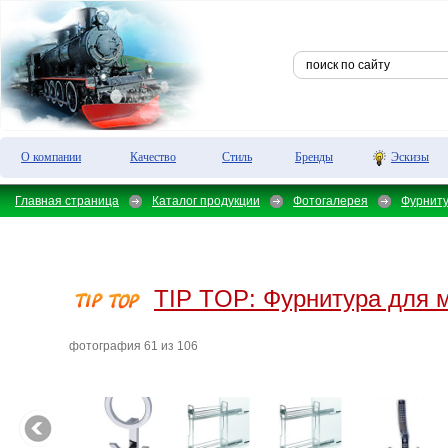
О компании
Качество
Стиль
Бренды
Эскизы
Главная страница
Каталог продукции
Фотогалерея
Фурнит
TIP TOP:
Фурнитура для 
фотография 61 из 106