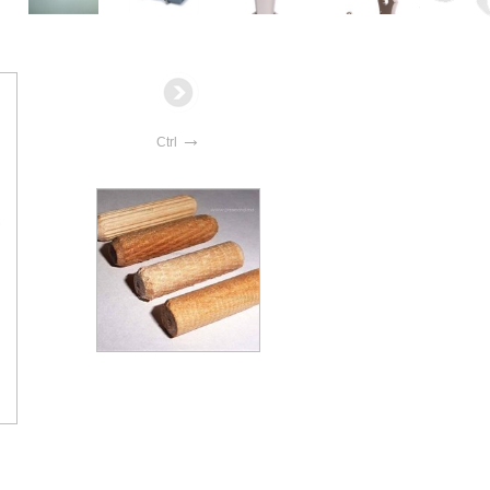
→
Ctrl