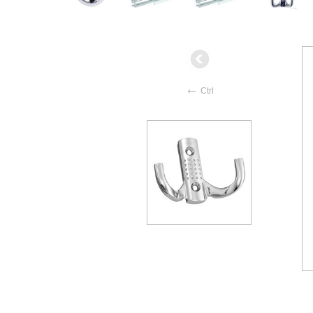
←
Ctrl