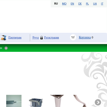
RU
MD
EN
DE
PL
UA
IT
Корзина
Партнерам
Вход
Регистрация
0
ин