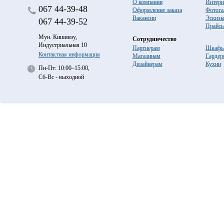
О компании
Интерн
067
44-39-48
Оформление заказа
Фотога
Вакансии
Эскиз
067
44-39-52
Прайс
Мун. Кишинэу,
Сотрудничество
Индустриальная 10
Партнерам
Шкафы
Контактная информация
Магазинам
Гардер
Дизайнерам
Кухни
Пн-Пт: 10:00–15:00,
Сб-Вс - выходной