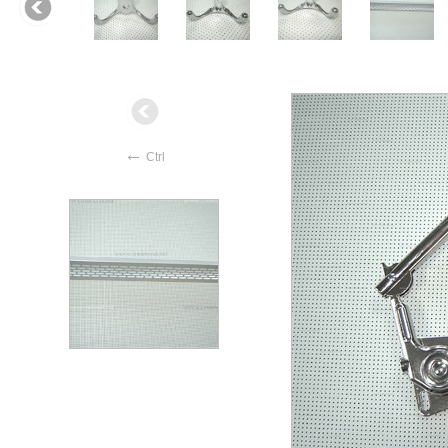
←
Ctrl