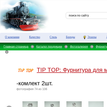
О компании
Качество
Стиль
Бренды
Эскизы
Главная страница
Каталог продукции
Фотогалерея
Фурнит
TIP TOP:
Фурнитура для 
-комлект 2шт.
фотография 74 из 106