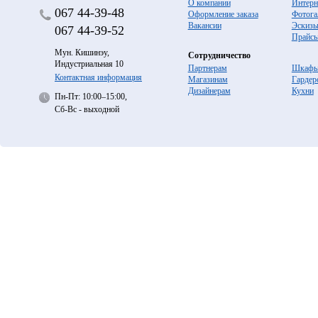
О компании
Интерн
067
44-39-48
Оформление заказа
Фотога
Вакансии
Эскиз
067
44-39-52
Прайс
Мун. Кишинэу,
Сотрудничество
Индустриальная 10
Партнерам
Шкафы
Контактная информация
Магазинам
Гардер
Дизайнерам
Кухни
Пн-Пт: 10:00–15:00,
Сб-Вс - выходной