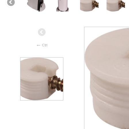
←
Ctrl