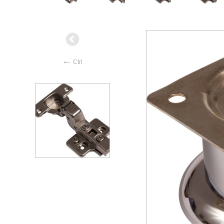
←
Ctrl