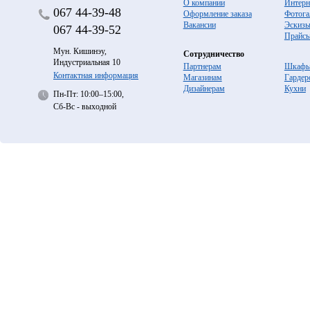
О компании
Интерн
067
44-39-48
Оформление заказа
Фотога
Вакансии
Эскиз
067
44-39-52
Прайс
Мун. Кишинэу,
Сотрудничество
Индустриальная 10
Партнерам
Шкафы
Контактная информация
Магазинам
Гардер
Дизайнерам
Кухни
Пн-Пт: 10:00–15:00,
Сб-Вс - выходной