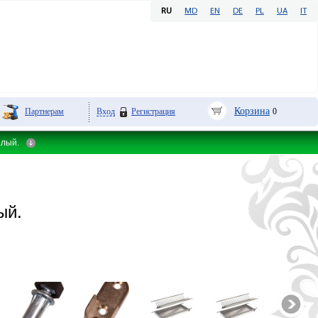
RU
MD
EN
DE
PL
UA
IT
Корзина
Партнерам
Вход
Регистрация
0
алый.
ый.