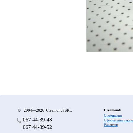
©
2004—2026 Creamondi SRL
Creamondi
О компании
067
44-39-48
Оформление заказ
Вакансии
067
44-39-52