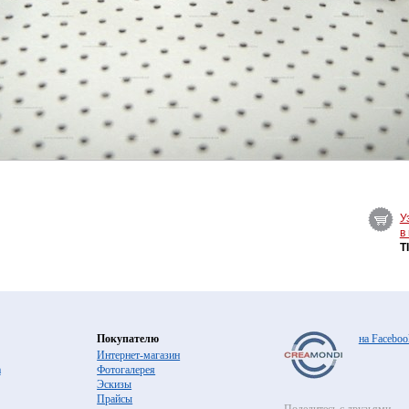
У
в
T
Покупателю
на Faceboo
Интернет-магазин
а
Фотогалерея
Эскизы
Прайсы