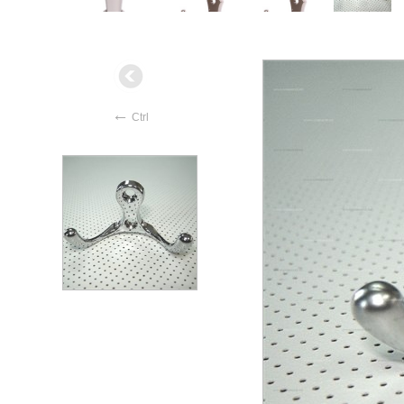
←
Ctrl