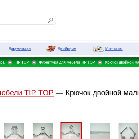
Дизайнерам
Магазинам
Документация
ура
TIP TOP
Фурнитура для мебели TIP TOP
Крючок двойной м
мебели TIP TOP
— Крючок двойной мал