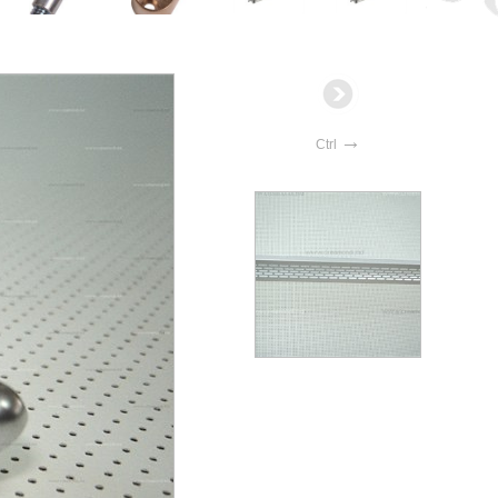
→
Ctrl