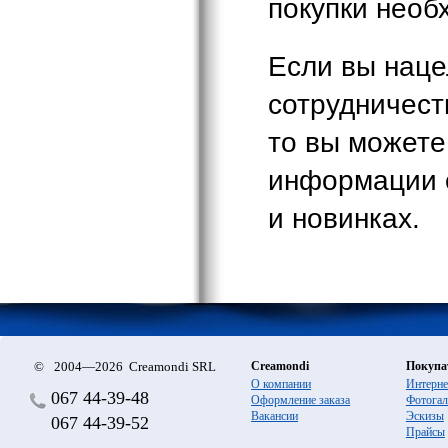
покупки необ
Если вы наце
сотрудничест
то вы может
информации о
и новинках.
©
2004—2026 Creamondi SRL
Creamondi
Покупа
О компании
Интерне
067
44-39-48
Оформление заказа
Фотогал
Вакансии
Эскизы
067
44-39-52
Прайсы