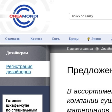
О компании
Качество
Стиль
Бренды
Эскизы
Главная страница
Дизай
Дизайнерам
Регистрация
Предложе
дизайнеров
В ассортиме
компании су
материалов,