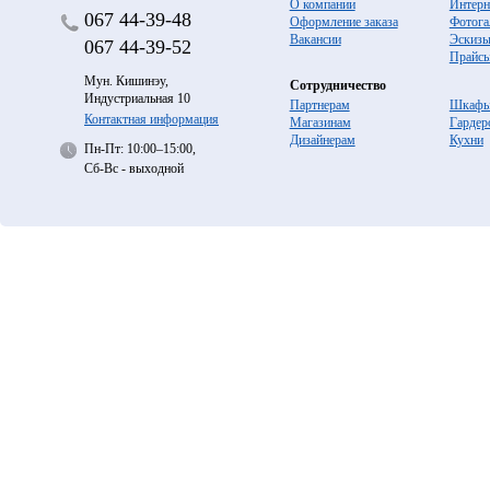
О компании
Интерн
067
44-39-48
Оформление заказа
Фотога
Вакансии
Эскиз
067
44-39-52
Прайс
Мун. Кишинэу,
Сотрудничество
Индустриальная 10
Партнерам
Шкафы
Контактная информация
Магазинам
Гардер
Дизайнерам
Кухни
Пн-Пт: 10:00–15:00,
Сб-Вс - выходной