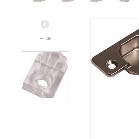
←
Ctrl