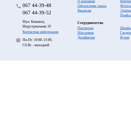
О компании
Интерн
067
44-39-48
Оформление заказа
Фотога
Вакансии
Эскиз
067
44-39-52
Прайс
Мун. Кишинэу,
Сотрудничество
Индустриальная 10
Партнерам
Шкафы
Контактная информация
Магазинам
Гардер
Дизайнерам
Кухни
Пн-Пт: 10:00–15:00,
Сб-Вс - выходной