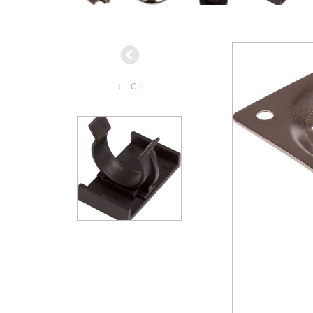
←
Ctrl