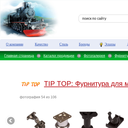
О компании
Качество
Стиль
Бренды
Эскизы
Главная страница
Каталог продукции
Фотогалерея
Фурнит
TIP TOP:
Фурнитура для 
фотография 54 из 106