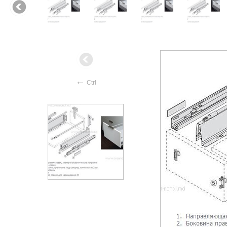
←
Ctrl