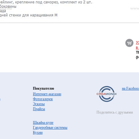
У
в
T
(
Покупателю
на Faceboo
Интернет-магазин
а
Фотогалерея
Эскизы
Прайсы
Поделитесь с друзьями
Шкафы-купе
Гардеробные системы
Кухни