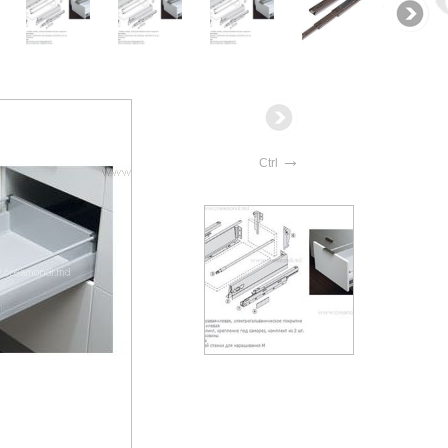
→
Ctrl