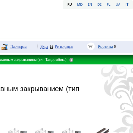
RU
MD
EN
DE
PL
UA
IT
Корзина
Партнерам
Вход
Регистрация
0
лавным закрыванием (тип Тандембокс)
вным закрыванием (тип