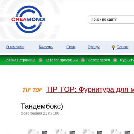
О компании
Качество
Стиль
Бренды
Эскизы
Главная страница
Каталог продукции
Фотогалерея
Фурнит
TIP TOP:
Фурнитура для 
Тандембокс)
фотография 21 из 106