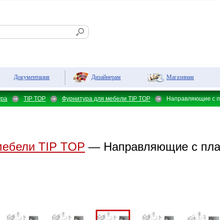
Дизайнерам
Магазинам
Документация
ура
TIP TOP
Фурнитура для мебели TIP TOP
Направляющие с п
мебели TIP TOP
— Направляющие с пла