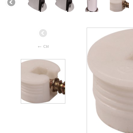
←
Ctrl