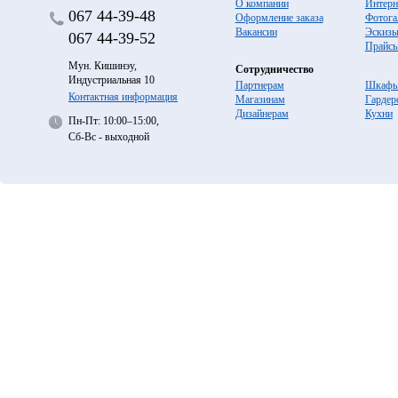
О компании
Интерн
067
44-39-48
Оформление заказа
Фотога
Вакансии
Эскиз
067
44-39-52
Прайс
Мун. Кишинэу,
Сотрудничество
Индустриальная 10
Партнерам
Шкафы
Контактная информация
Магазинам
Гардер
Дизайнерам
Кухни
Пн-Пт: 10:00–15:00,
Сб-Вс - выходной