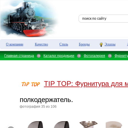
О компании
Качество
Стиль
Бренды
Эскизы
Главная страница
Каталог продукции
Фотогалерея
Фурнит
TIP TOP:
Фурнитура для 
полкодержатель.
фотография 35 из 106