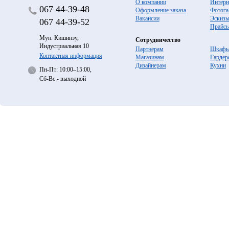
О компании
Интерн
067
44-39-48
Оформление заказа
Фотога
Вакансии
Эскиз
067
44-39-52
Прайс
Мун. Кишинэу,
Сотрудничество
Индустриальная 10
Партнерам
Шкафы
Контактная информация
Магазинам
Гардер
Дизайнерам
Кухни
Пн-Пт: 10:00–15:00,
Сб-Вс - выходной