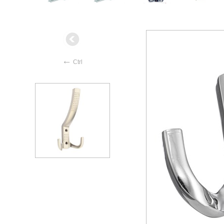
←
Ctrl