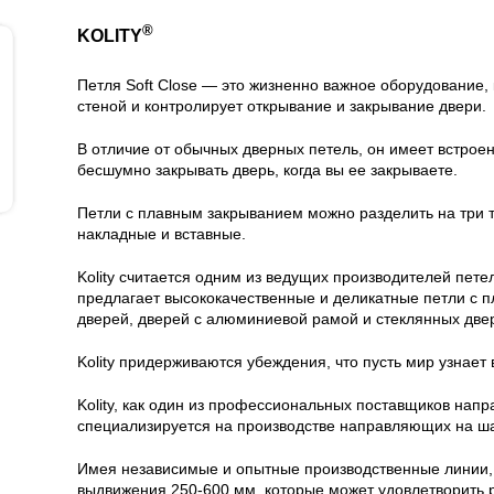
®
KOLITY
Петля Soft Close — это жизненно важное оборудование,
стеной и контролирует открывание и закрывание двери.
В отличие от обычных дверных петель, он имеет встрое
бесшумно закрывать дверь, когда вы ее закрываете.
Петли с плавным закрыванием можно разделить на три 
накладные и вставные.
Kolity считается одним из ведущих производителей пете
предлагает высококачественные и деликатные петли с 
дверей, дверей с алюминиевой рамой и стеклянных две
Kolity придерживаются убеждения, что пусть мир узнает
Kolity, как один из профессиональных поставщиков на
специализируется на производстве направляющих на ш
Имея независимые и опытные производственные линии, 
выдвижения 250-600 мм, которые может удовлетворить 