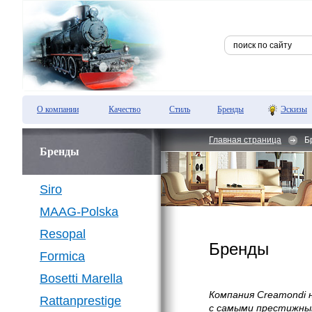
О компании
Качество
Стиль
Бренды
Эскизы
Главная страница
Б
Бренды
Siro
MAAG-Polska
Resopal
Бренды
Formica
Bosetti Marella
Компания Creamondi 
Rattanprestige
с самыми престижны