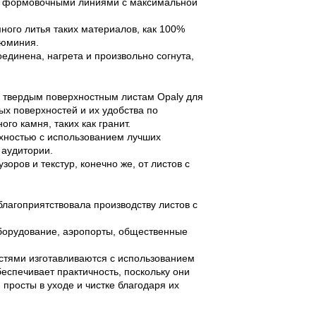
ми формовочными линиями с максимальной
много литья таких материалов, как 100%
люминия.
единена, нагрета и произвольно согнута,
к твердым поверхностным листам Opaly для
ых поверхностей и их удобства по
го камня, таких как гранит.
рхностью с использованием лучших
 аудитории.
зоров и текстур, конечно же, от листов с
благоприятствовала производству листов с
 оборудование, аэропорты, общественные
стями изготавливаются с использованием
беспечивает практичность, поскольку они
просты в уходе и чистке благодаря их