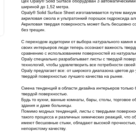
Цех Opaly® Solid Surface оборудован 3 автоматически
шириной до 1,52 метра.
Opaly® Solid Surface Sheet изготавливается путем вакуу
акриловая смола и ультратонкий порошок гидроксида а
Акриловая твердая поверхность может быть бесшовно со
без трещин.
С переходом аудитории от выбора натурального камня 
своих интерьеров люди теперь осознают важность тверд
сравнению с использованием поверхностей из натурально
Opaly специально разрабатывает листы с твердой пове
технологий, чтобы удовлетворить все потребности своей
Opaly предлагает все: от широкого диапазона цветов до у
твердой поверхностью лучшего качества на рынке.
Смена тенденций в области дизайна интерьеров только 
твердой поверхностью.
Будь то кухни, ванные комнаты, бары, столы, торговое
здания и даже больницы.
Помимо модных тенденций, листы с твердыми поверхно
такого процесса и различных химических реакций, что о
имеют бесшовные стыки, обладают высокой прочностью, 
непористому качеству.