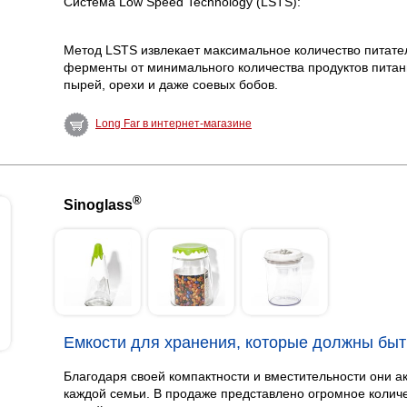
Система Low Speed ​​Technology (LSTS):
Метод LSTS извлекает максимальное количество питател
ферменты от минимального количества продуктов питания
пырей, орехи и даже соевых бобов.
Long Far в интернет-магазине
®
Sinoglass
Емкости для хранения, которые должны быть
Благодаря своей компактности и вместительности они а
каждой семьи. В продаже представлено огромное колич