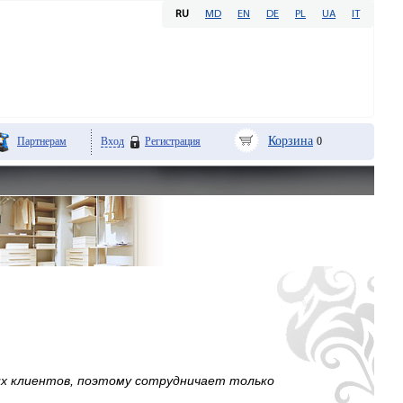
RU
MD
EN
DE
PL
UA
IT
Корзина
Партнерам
Вход
Регистрация
0
их клиентов, поэтому сотрудничает только