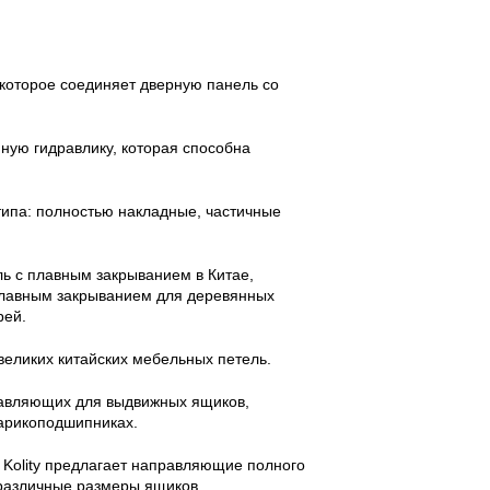
 которое соединяет дверную панель со
нную гидравлику, которая способна
типа: полностью накладные, частичные
ль с плавным закрыванием в Китае,
плавным закрыванием для деревянных
рей.
 великих китайских мебельных петель.
правляющих для выдвижных ящиков,
арикоподшипниках.
Kolity предлагает направляющие полного
различные размеры ящиков.