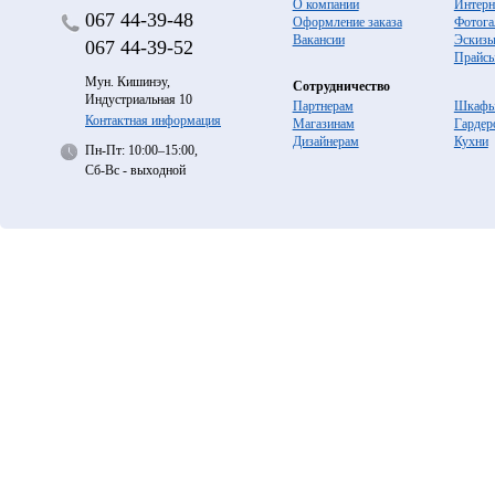
О компании
Интерн
067
44-39-48
Оформление заказа
Фотога
Вакансии
Эскиз
067
44-39-52
Прайс
Мун. Кишинэу,
Сотрудничество
Индустриальная 10
Партнерам
Шкафы
Контактная информация
Магазинам
Гардер
Дизайнерам
Кухни
Пн-Пт: 10:00–15:00,
Сб-Вс - выходной