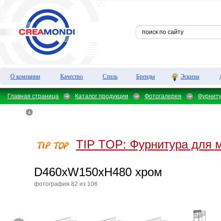
О компании
Качество
Стиль
Бренды
Эскизы
Главная страница
Каталог продукции
Фотогалерея
Фурнит
хром
TIP TOP:
Фурнитура для 
D460xW150xH480 хром
фотография 82 из 106