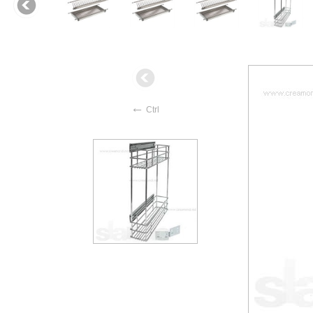
←
Ctrl