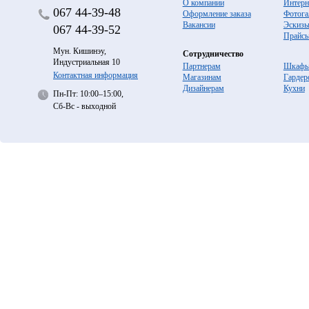
О компании
Интерн
067
44-39-48
Оформление заказа
Фотога
Вакансии
Эскиз
067
44-39-52
Прайс
Мун. Кишинэу,
Сотрудничество
Индустриальная 10
Партнерам
Шкафы
Контактная информация
Магазинам
Гардер
Дизайнерам
Кухни
Пн-Пт: 10:00–15:00,
Сб-Вс - выходной