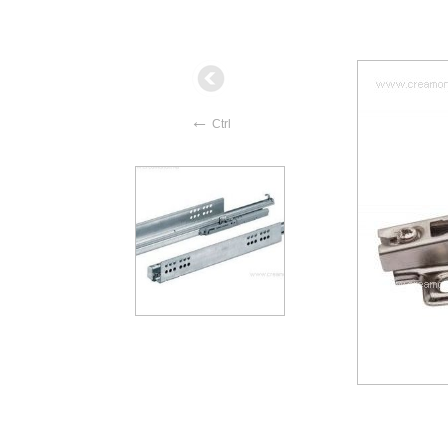
←
Ctrl