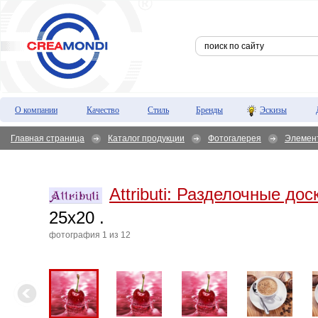
О компании
Качество
Стиль
Бренды
Эскизы
Главная страница
Каталог продукции
Фотогалерея
Элемен
Attributi:
Разделочные доск
25х20 .
фотография 1 из 12