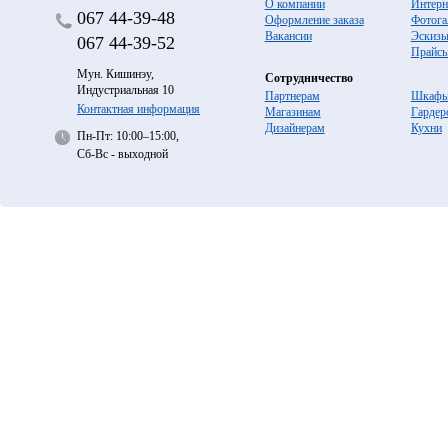
О компании
Интерн
067
44-39-48
Оформление заказа
Фотога
Вакансии
Эскиз
067
44-39-52
Прайс
Мун. Кишинэу,
Сотрудничество
Индустриальная 10
Партнерам
Шкафы
Контактная информация
Магазинам
Гардер
Дизайнерам
Кухни
Пн-Пт: 10:00–15:00,
Сб-Вс - выходной