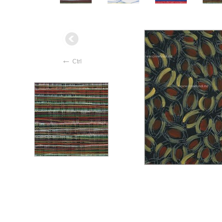
←
Ctrl