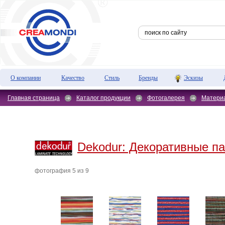
О компании
Качество
Стиль
Бренды
Эскизы
Главная страница
Каталог продукции
Фотогалерея
Матери
Dekodur:
Декоративные па
фотография 5 из 9