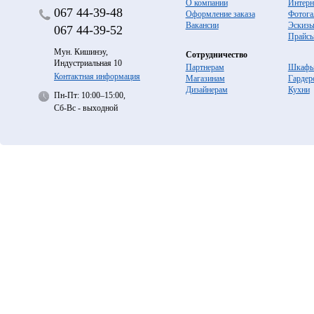
О компании
Интерн
067
44-39-48
Оформление заказа
Фотога
Вакансии
Эскиз
067
44-39-52
Прайс
Мун. Кишинэу,
Сотрудничество
Индустриальная 10
Партнерам
Шкафы
Контактная информация
Магазинам
Гардер
Дизайнерам
Кухни
Пн-Пт: 10:00–15:00,
Сб-Вс - выходной