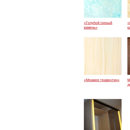
«Голубой горный
«
камень»
к
«Мрамор травентин»
M
д