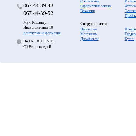
О компании
Интерн
067
44-39-48
Оформление заказа
Фотога
Вакансии
Эскиз
067
44-39-52
Прайс
Мун. Кишинэу,
Сотрудничество
Индустриальная 10
Партнерам
Шкафы
Контактная информация
Магазинам
Гардер
Дизайнерам
Кухни
Пн-Пт: 10:00–15:00,
Сб-Вс - выходной