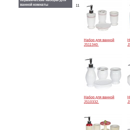
Керамические наборы для
ванной комнаты
11
Набор для ванной
Н
JS11340.
J
Набор для ванной
Н
JS10332.
J