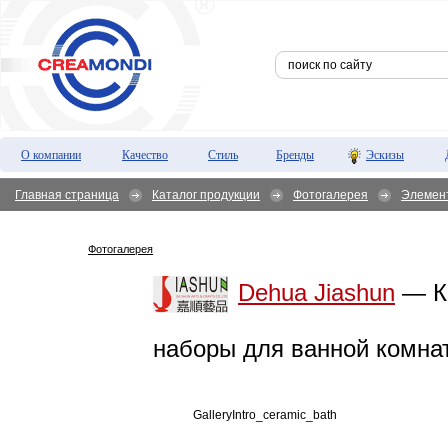
О компании
Качество
Стиль
Бренды
Эскизы
Главная страница
Каталог продукции
Фотогалерея
Элемен
Фотогалерея
Dehua Jiashun
— К
наборы для ванной комна
GalleryIntro_ceramic_bath