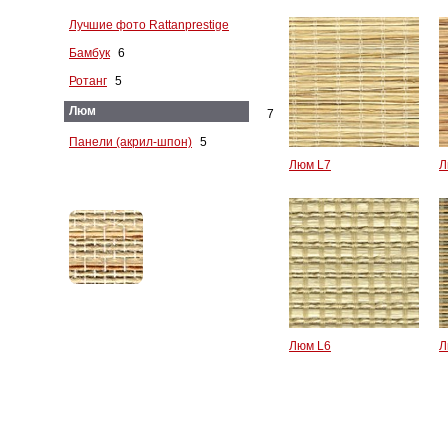
Лучшие фото Rattanprestige
Бамбук
6
Ротанг
5
Люм
7
Панели (акрил-шпон)
5
Люм L7
Л
Люм L6
Л