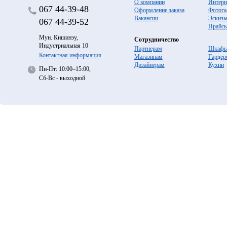
О компании
Интерн
067
44-39-48
Оформление заказа
Фотога
Вакансии
Эскиз
067
44-39-52
Прайс
Мун. Кишинэу,
Сотрудничество
Индустриальная 10
Партнерам
Шкафы
Контактная информация
Магазинам
Гардер
Дизайнерам
Кухни
Пн-Пт: 10:00–15:00,
Сб-Вс - выходной