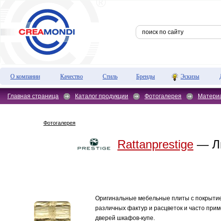
О компании
Качество
Стиль
Бренды
Эскизы
Главная страница
Каталог продукции
Фотогалерея
Матери
Фотогалерея
Rattanprestige
— Л
Оригинальные мебельные плиты с покрыти
различных фактур и расцветок и часто прим
дверей шкафов-купе.