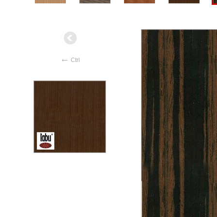
←
Ctrl