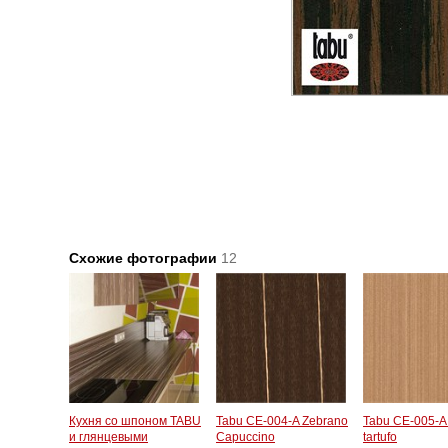
Схожие фотографии
12
Кухня со шпоном TABU
Tabu CE-004-A Zebrano
Tabu CE-005-A
и глянцевыми
Capuccino
tartufo