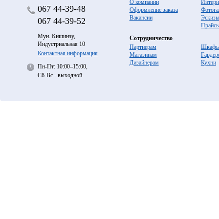
О компании
Интерн
067
44-39-48
Оформление заказа
Фотога
Вакансии
Эскиз
067
44-39-52
Прайс
Мун. Кишинэу,
Сотрудничество
Индустриальная 10
Партнерам
Шкафы
Контактная информация
Магазинам
Гардер
Дизайнерам
Кухни
Пн-Пт: 10:00–15:00,
Сб-Вс - выходной