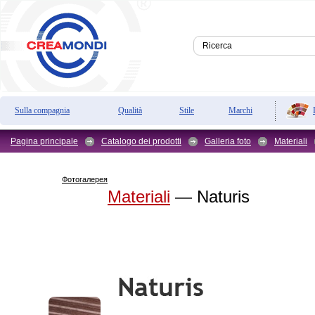
Sulla compagnia
Qualità
Stile
Marchi
Pagina principale
Catalogo dei prodotti
Galleria foto
Materiali
Фотогалерея
Materiali
— Naturis