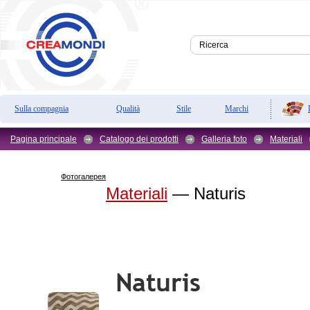
Sulla compagnia
Qualità
Stile
Marchi
Pagina principale
Catalogo dei prodotti
Galleria foto
Materiali
Фотогалерея
Materiali
— Naturis