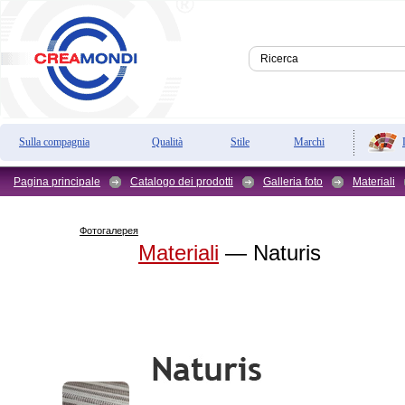
Sulla compagnia
Qualità
Stile
Marchi
Pagina principale
Catalogo dei prodotti
Galleria foto
Materiali
Фотогалерея
Materiali
— Naturis