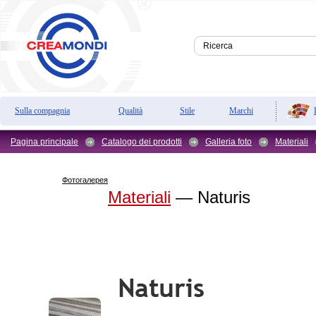
Sulla compagnia
Qualità
Stile
Marchi
Pagina principale
Catalogo dei prodotti
Galleria foto
Materiali
Фотогалерея
Materiali
— Naturis