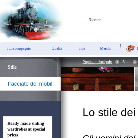
Sulla compagnia
Qualità
Stile
Marchi
Pagina principale
Stile
Stile
Facciate dei mobili
Lo stile dei
Ready made sliding
wardrobes at special
prices