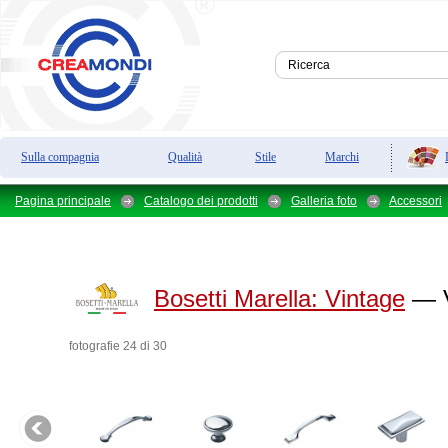
Sulla compagnia
Qualità
Stile
Marchi
Pagina principale
Catalogo dei prodotti
Galleria foto
Accessori
Bosetti Marella:
Vintage
— V
fotografie 24 di 30