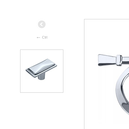
←
Ctrl