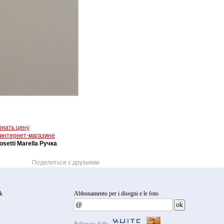
знать цену
 интернет-магазине
osetti Marella Ручка
Поделиться с друзьями
k
Abbonamento per i disegni e le foto
Relizzato dallo