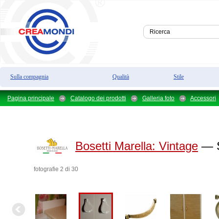
Sulla compagnia
Qualità
Stile
Pagina principale
Catalogo dei prodotti
Galleria foto
Accessori
Bosetti Marella:
Vintage
— S
fotografie 2 di 30