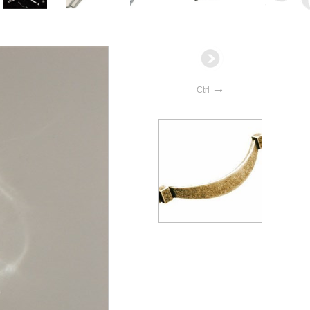
→
Ctrl