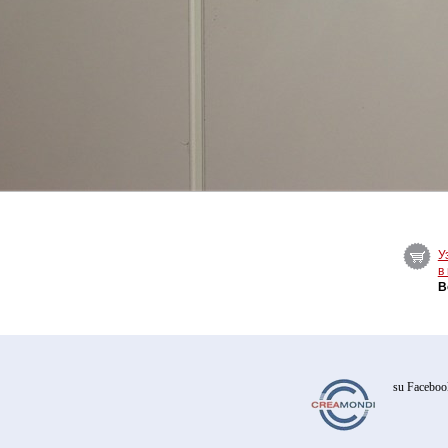
У
в
B
su Faceboo