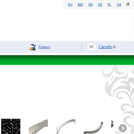
RU
MD
EN
DE
PL
UA
IT
Carrello
Partners
0