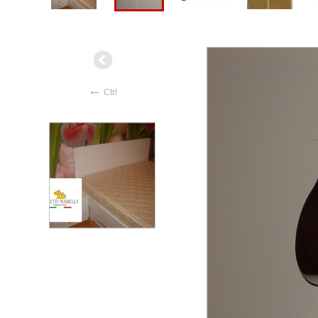
←
Ctrl