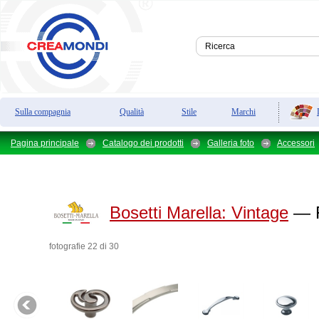
Sulla compagnia
Qualità
Stile
Marchi
Pagina principale
Catalogo dei prodotti
Galleria foto
Accessori
Bosetti Marella:
Vintage
— F
fotografie 22 di 30