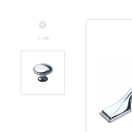
←
Ctrl