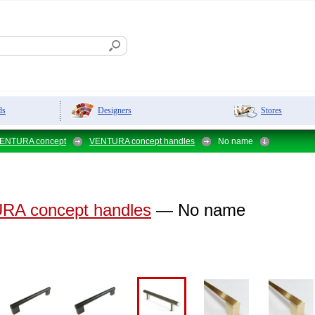
Designers
Stores
ds
ENTURA concept
VENTURA сoncept handles
No name
A сoncept handles
— No name