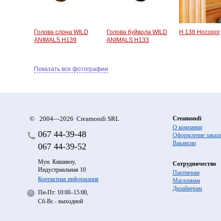
Голова слона WILD
Голова буйвола WILD
H 138 Носорог
ANIMALS H139
ANIMALS H133
Показать все фотографии
©
2004—2026 Creamondi SRL
Creamondi
О компании
067
44-39-48
Оформление заказ
Вакансии
067
44-39-52
Мун. Кишинэу,
Сотрудничество
Индустриальная 10
Партнерам
Контактная информация
Магазинам
Дизайнерам
Пн-Пт: 10:00–15:00,
Сб-Вс - выходной