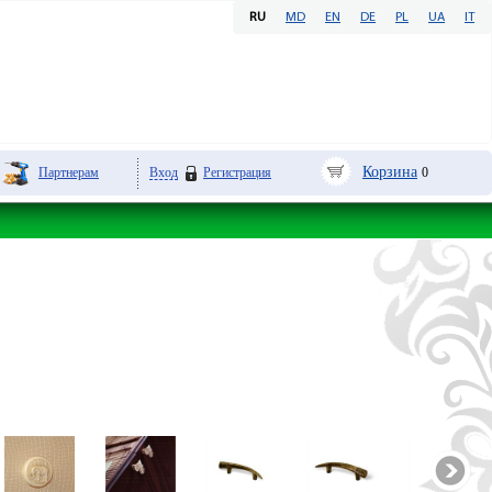
RU
MD
EN
DE
PL
UA
IT
Корзина
Партнерам
Вход
Регистрация
0