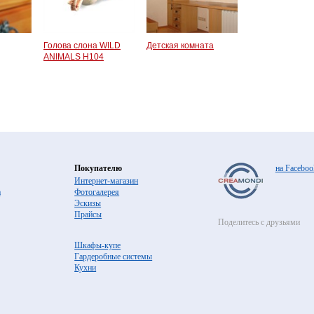
Голова слона WILD
Детская комната
ANIMALS H104
Покупателю
на Faceboo
Интернет-магазин
а
Фотогалерея
Эскизы
Прайсы
Поделитесь с друзьями
Шкафы-купе
Гардеробные системы
Кухни