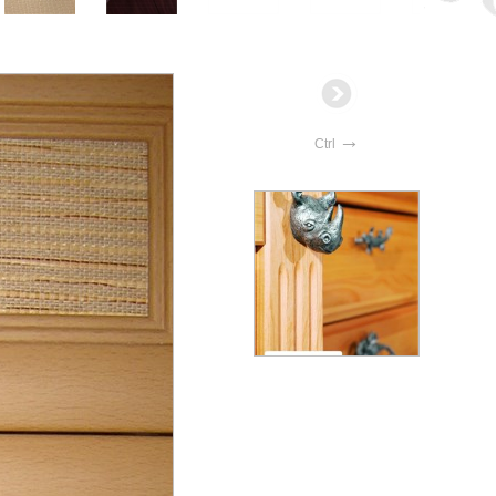
→
Ctrl