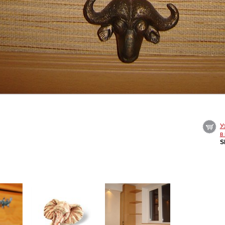
У
в
S