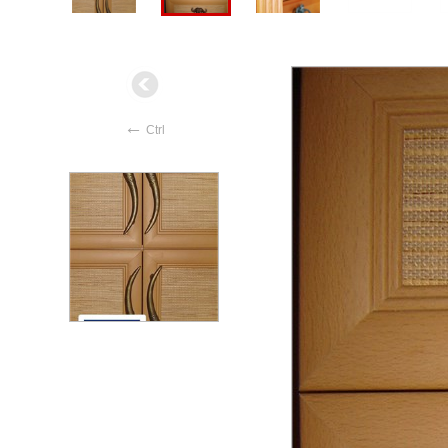
←
Ctrl