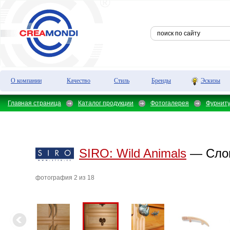
О компании
Качество
Стиль
Бренды
Эскизы
Главная страница
Каталог продукции
Фотогалерея
Фурнит
SIRO:
Wild Animals
— Слон
фотография 2 из 18