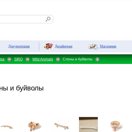
Дизайнерам
Магазинам
Документация
ура
SIRO
Wild Animals
Слоны и буйволы
ы и буйволы