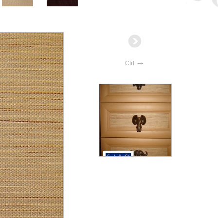
→
Ctrl