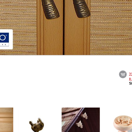
У
в
S