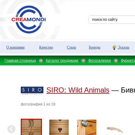
О компании
Качество
Стиль
Бренды
Эскизы
Главная страница
Каталог продукции
Фотогалерея
Фурнит
SIRO:
Wild Animals
— Бив
фотография 1 из 18