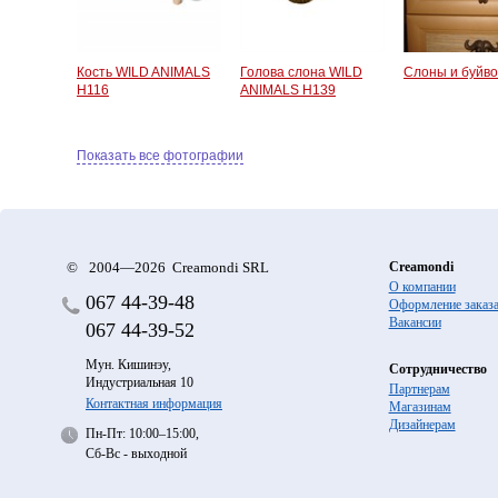
Кость WILD ANIMALS
Голова слона WILD
Слоны и буйв
H116
ANIMALS H139
Показать все фотографии
©
2004—2026 Creamondi SRL
Creamondi
О компании
067
44-39-48
Оформление заказ
Вакансии
067
44-39-52
Мун. Кишинэу,
Сотрудничество
Индустриальная 10
Партнерам
Контактная информация
Магазинам
Дизайнерам
Пн-Пт: 10:00–15:00,
Сб-Вс - выходной