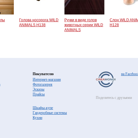
олы
Голова носорога WILD
Ручки в виде голов
Слон WILD ANI
ANIMALS H138
животных серии WILD
H128
ANIMALS
Покупателю
на Faceboo
Интернет-магазин
а
Фотогалерея
Эскизы
Прайсы
Поделитесь с друзьями
Шкафы-купе
Гардеробные системы
Кухни