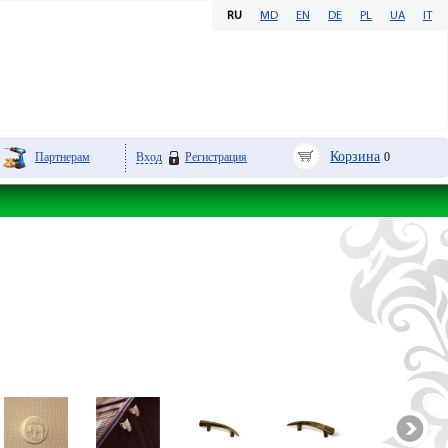
RU
MD
EN
DE
PL
UA
IT
Корзина
Партнерам
Вход
Регистрация
0