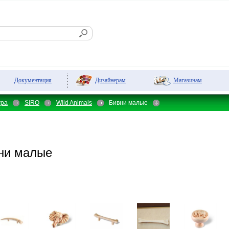
Дизайнерам
Магазинам
Документация
ура
SIRO
Wild Animals
Бивни малые
ни малые