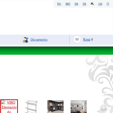
RU
MD
EN
DE
PL
UA
IT
Kosz
Dla partnerów
0