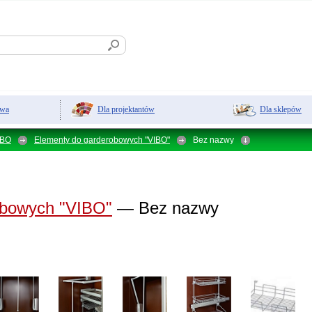
Dla projektantów
Dla sklepów
owa
IBO
Elementy do garderobowych "VIBO"
Bez nazwy
obowych "VIBO"
— Bez nazwy