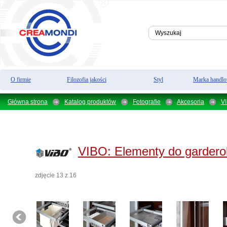
O firmie
Filozofia jakości
Styl
Marka handl
Główna strona
Katalog produktów
Fotografie
Akcesoria
V
VIBO:
Elementy do garder
zdjęcie 13 z 16