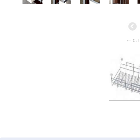
←
Ctrl