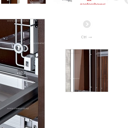
→
Ctrl