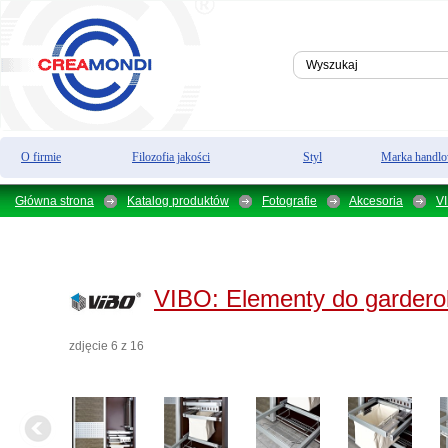
O firmie
Filozofia jakości
Styl
Marka handl
Główna strona
Katalog produktów
Fotografie
Akcesoria
V
VIBO:
Elementy do garder
zdjęcie 6 z 16