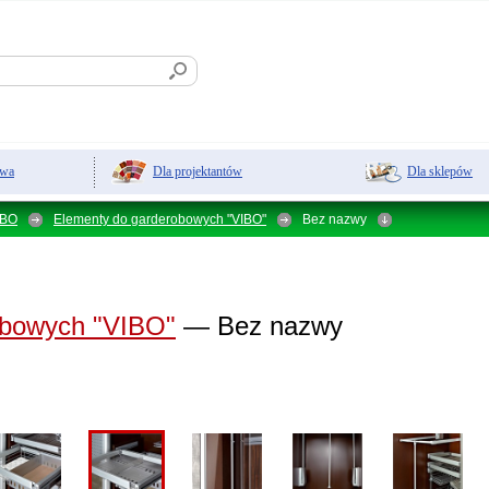
Dla projektantów
Dla sklepów
owa
IBO
Elementy do garderobowych "VIBO"
Bez nazwy
obowych "VIBO"
— Bez nazwy