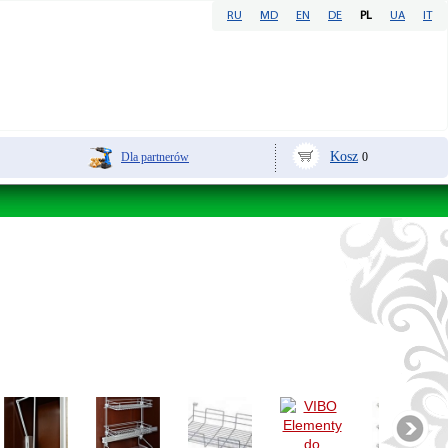
RU
MD
EN
DE
PL
UA
IT
Kosz
Dla partnerów
0