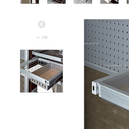
←
Ctrl