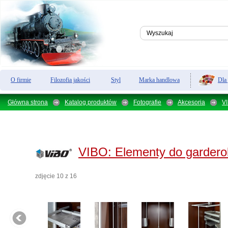
Dla
O firmie
Filozofia jakości
Styl
Marka handlowa
Główna strona
Katalog produktów
Fotografie
Akcesoria
V
VIBO:
Elementy do garder
zdjęcie 10 z 16