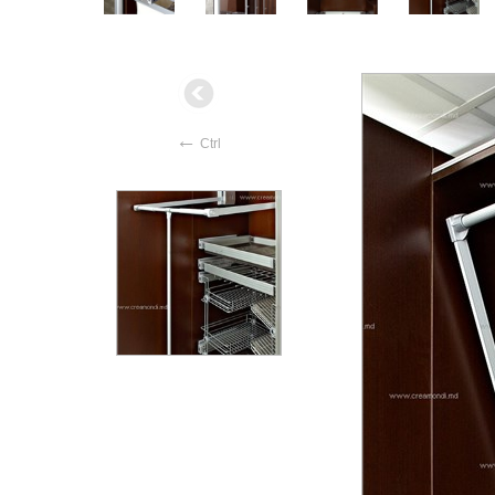
←
Ctrl