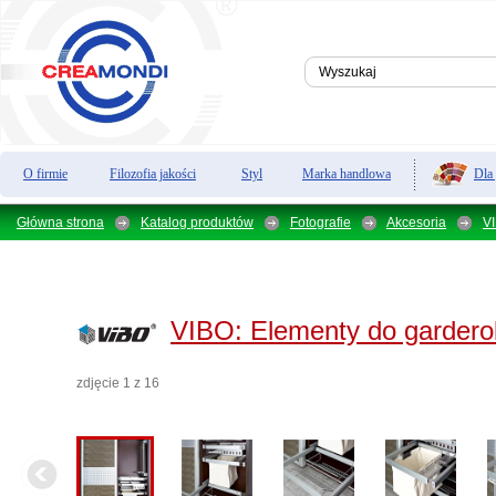
Dla
O firmie
Filozofia jakości
Styl
Marka handlowa
Główna strona
Katalog produktów
Fotografie
Akcesoria
V
VIBO:
Elementy do garder
zdjęcie 1 z 16