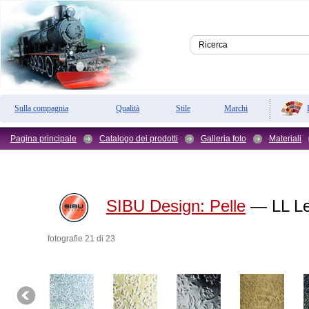
Sulla compagnia
Qualità
Stile
Marchi
Pagina principale
Catalogo dei prodotti
Galleria foto
Materiali
SIBU Design:
Pelle
— LL Le
fotografie 21 di 23