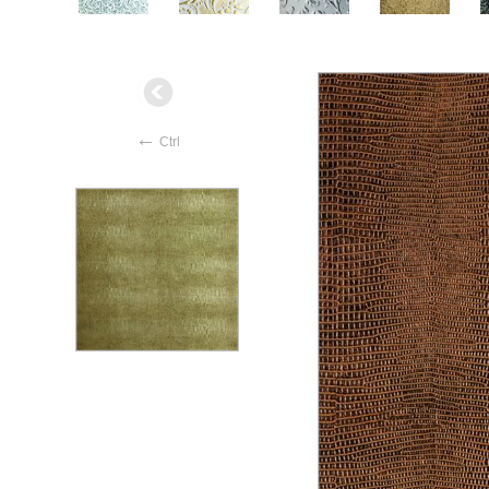
←
Ctrl