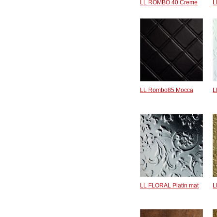
LL ROMBO 40 Creme
L
LL Rombo85 Mocca
L
LL FLORAL Platin mat
L