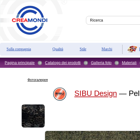
Sulla compagnia
Qualità
Stile
Marchi
Pagina principale
Catalogo dei prodotti
Galleria foto
Materiali
Фотогалерея
SIBU Design
— Pel