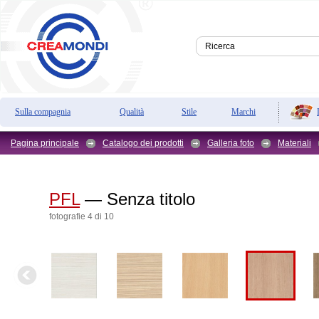
Sulla compagnia
Qualità
Stile
Marchi
Pagina principale
Catalogo dei prodotti
Galleria foto
Materiali
PFL
— Senza titolo
fotografie 4 di 10