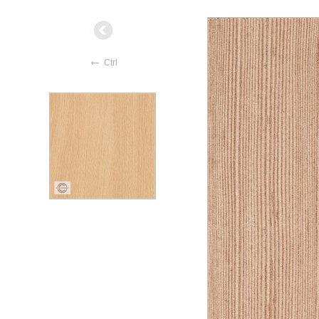
←
Ctrl