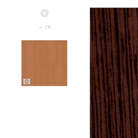
←
Ctrl