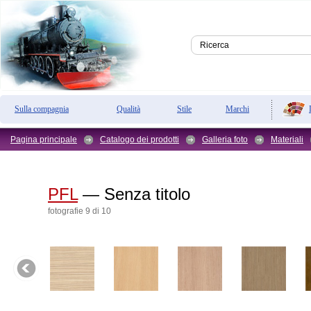
Sulla compagnia
Qualità
Stile
Marchi
Pagina principale
Catalogo dei prodotti
Galleria foto
Materiali
PFL
— Senza titolo
fotografie 9 di 10