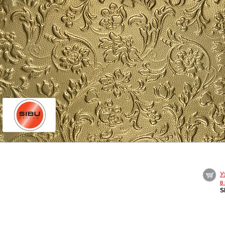
У
в
S