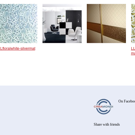
Lfloralwhite-silvermat
LL
ma
On Facebo
Share with friends