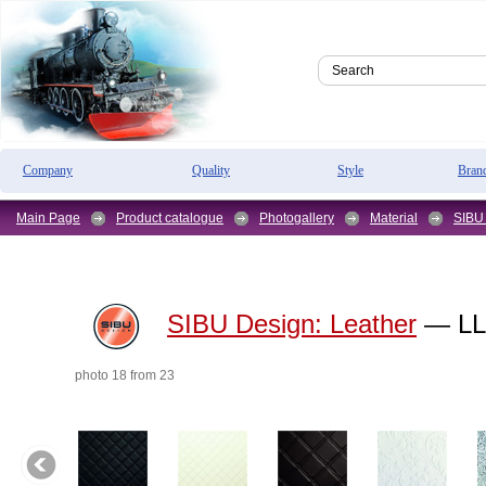
Company
Quality
Style
Bran
Main Page
Product catalogue
Photogallery
Material
SIBU
SIBU Design:
Leather
— LL
photo 18 from 23