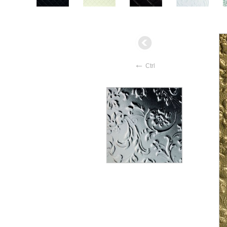
←
Ctrl