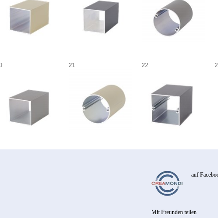
0
21
22
2
auf Facebo
Mit Freunden teilen