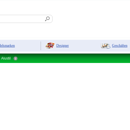
Designer
Geschäften
elsmarken
Alustil