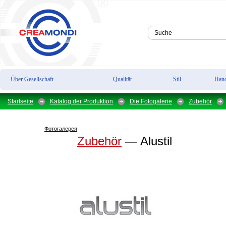
Über Gesellschaft
Qualität
Stil
Hand
Startseite
Katalog der Produktion
Die Fotogalerie
Zubehör
Фотогалерея
Zubehör
— Alustil