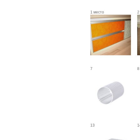
1 место
2
7
8
13
1