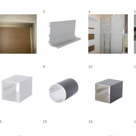
3
4
5
9
10
1
4
15
16
1