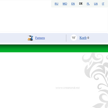
RU
MD
EN
DE
PL
UA
IT
Korb
Partnern
0