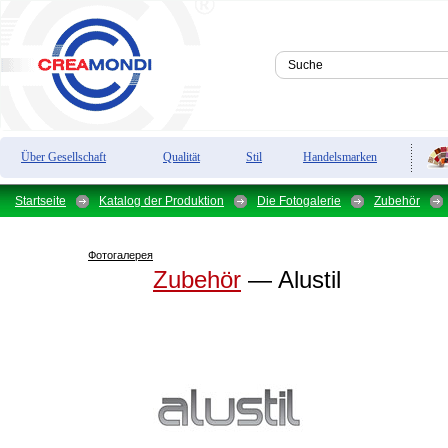
Über Gesellschaft
Qualität
Stil
Handelsmarken
Startseite
Katalog der Produktion
Die Fotogalerie
Zubehör
Фотогалерея
Zubehör
— Alustil