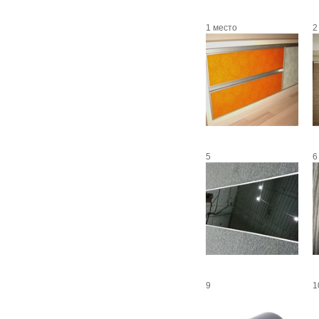
1 место
2
5
6
9
1