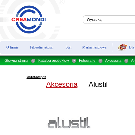
Dla
O firmie
Filozofia jakości
Styl
Marka handlowa
Główna strona
Katalog produktów
Fotografie
Akcesoria
Al
Фотогалерея
Akcesoria
— Alustil