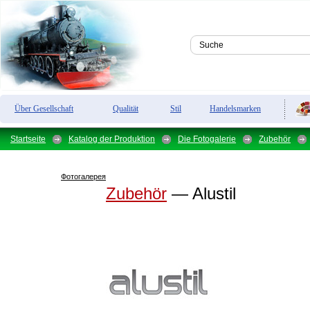
Über Gesellschaft
Qualität
Stil
Handelsmarken
Startseite
Katalog der Produktion
Die Fotogalerie
Zubehör
Фотогалерея
Zubehör
— Alustil