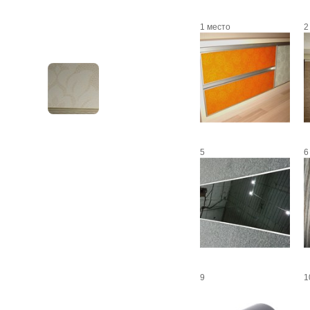
1 место
2
5
6
9
1