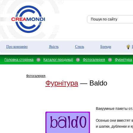
Про компанію
Якість
Стиль
Бренди
Головна сторінка
Каталог продукції
Фотогалерея
Фурнітура
Фотогалерея
Фурнітура
— Baldo
Вакуумные пакеты от
Осенью они вместят 
и шапки, дубленки и к