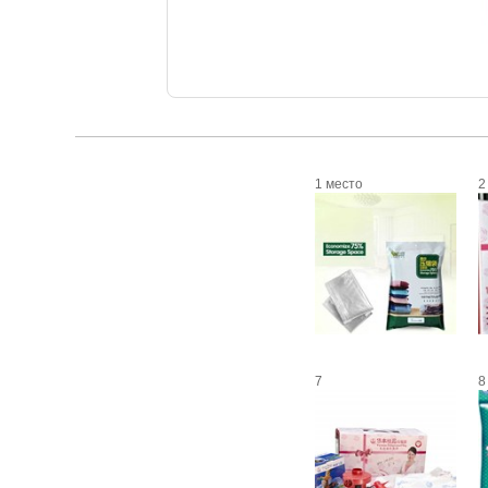
1 место
2
7
8