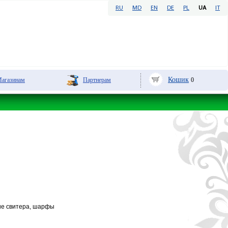
RU
MD
EN
DE
PL
UA
IT
Кошик
aгазинам
Партнерам
0
ие свитера, шарфы