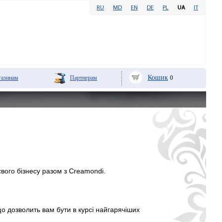
RU
MD
EN
DE
PL
UA
IT
Кошик
азинам
Партнерам
0
свого бізнесу разом з Creamondi.
що дозволить вам бути в курсі найгарячіших