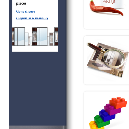
prices
Go to choose