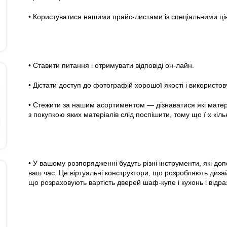
• Користуватися нашими прайс-листами із спеціальними ці
• Ставити питання і отримувати відповіді он-лайн.
• Дістати доступ до фотографій хорошої якості і використовув
• Стежити за нашим асортиментом — дізнаватися які матеріа
з покупкою яких матеріалів слід поспішити, тому що ї х кіл
• У вашому розпорядженні будуть різні інструменти, які д
ваш час. Це віртуальні конструктори, що розробляють диза
що розраховують вартість дверей шаф-купе і кухонь і відр