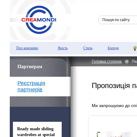
Про компанію
Якість
Стиль
Бренди
Головна сторінка
Па
Партнерам
Реєстрація
Пропозиція 
партнерів
Ми запрошуємо до спів
Ready made sliding
wardrobes at special