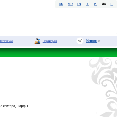
RU
MD
EN
DE
PL
UA
IT
Кошик
aгазинам
Партнерам
0
ие свитера, шарфы