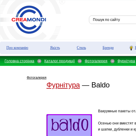
Про компанію
Якість
Стиль
Бренди
Головна сторінка
Каталог продукції
Фотогалерея
Фурнітура
Фотогалерея
Фурнітура
— Baldo
Вакуумные пакеты от
Осенью они вместят 
и шапки, дубленки и к