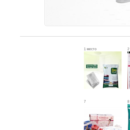
1 место
2
7
8