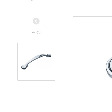
←
Ctrl