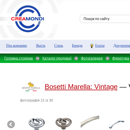
Про компанію
Якість
Стиль
Бренди
Ескізи
Документа
Головна сторінка
Каталог продукції
Фотогалерея
Фурнітура
Bosetti Marella:
Vintage
— V
фотографiя 21 iз 30