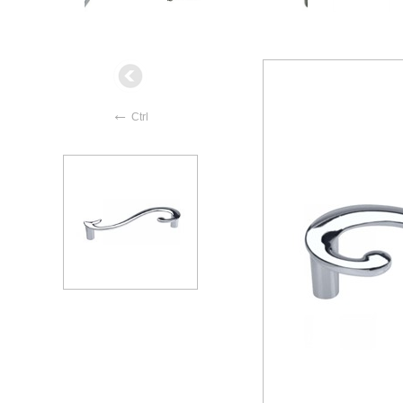
←
Ctrl