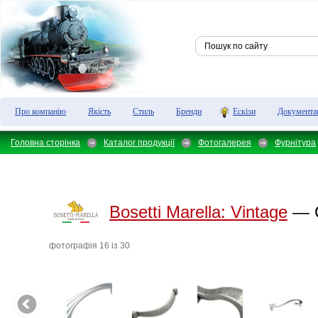
Про компанію
Якість
Стиль
Бренди
Ескізи
Документа
Головна сторінка
Каталог продукції
Фотогалерея
Фурнітура
Bosetti Marella:
Vintage
— C
фотографiя 16 iз 30