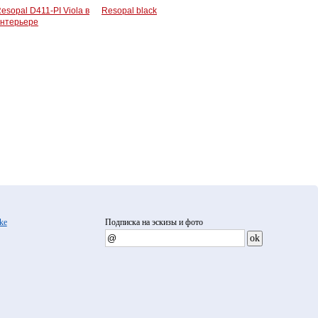
esopal D411-PI Viola в
Resopal black
нтерьере
ke
Подписка на эскизы и фото