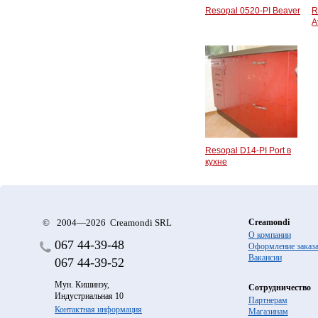
Resopal 0520-PI Beaver
R
A
Resopal D14-PI Port в
кухне
©
2004—2026 Creamondi SRL
Creamondi
О компании
067
44-39-48
Оформление заказ
Вакансии
067
44-39-52
Мун. Кишинэу,
Сотрудничество
Индустриальная 10
Партнерам
Контактная информация
Магазинам