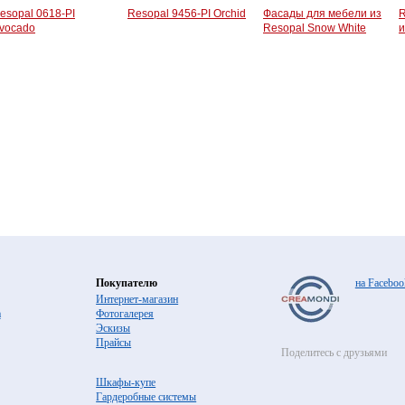
esopal 0618-PI
Resopal 9456-PI Orchid
Фасады для мебели из
R
vocado
Resopal Snow White
и
Покупателю
на Faceboo
Интернет-магазин
а
Фотогалерея
Эскизы
Прайсы
Поделитесь с друзьями
Шкафы-купе
Гардеробные системы