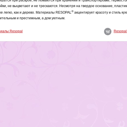
ошатся при раскрое, не ломаются при хранении и транспортировке, термосто
ойки, не выцветают и не трескаются. Несмотря на твердое основание, пласт
®
же легко, как и дерево. Материалы RESOPAL
акцентирует красоту и стиль кух
ительным и престижным, а дом уютным.
риалы Resopal
Resopal