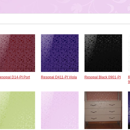
esopal D14-PI Port
Resopal D411-PI Viola
Resopal Black 0901-PI
R
9