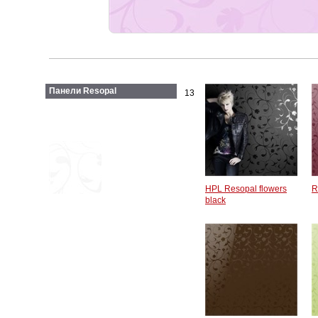
Панели Resopal
13
HPL Resopal flowers
R
black