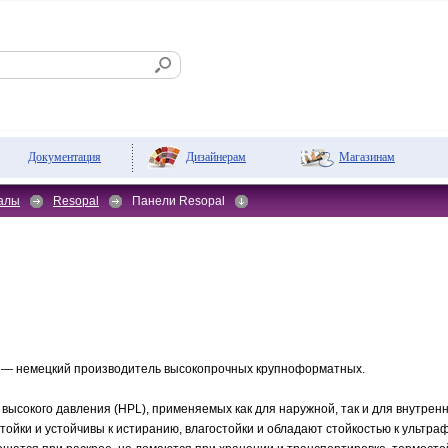
Дизайнерам
Магазинам
Документация
алы
Resopal
Панели Resopal
— немецкий производитель высокопрочных крупноформатных.
высокого давления (HPL), применяемых как для наружной, так и для внутренн
ойки и устойчивы к истиранию, влагостойки и обладают стойкостью к ультра