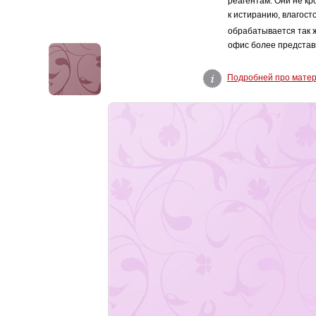
реагентам. Они не кр
к истиранию, влагост
обрабатывается так 
офис более представ
Подробней про мате