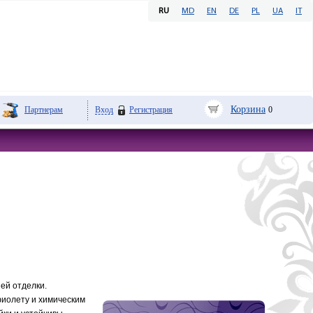
RU
MD
EN
DE
PL
UA
IT
Корзина
Партнерам
Вход
Регистрация
0
ей отделки.
фиолету и химическим