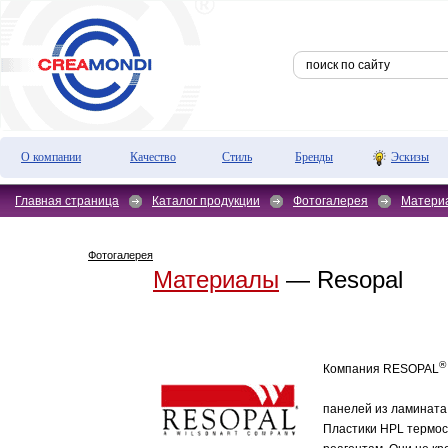
О компании
Качество
Стиль
Бренды
Эскизы
Главная страница
Каталог продукции
Фотогалерея
Матери
Фотогалерея
Материалы
— Resopal
®
Компания RESOPAL
панелей из ламината 
Пластики HPL термост